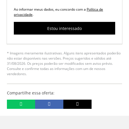
Ao informar meus dados, eu concordo com a
Política de
privacidade
.
Estou interessado
* Imagens meramente ilustrativas. Alguns itens apresentados poderão
não estar disponíveis nas versões. Preços sugeridos e válidos até
31/08/2026. Os preços poderão ser modificados sem aviso prévio.
Consulte e confirme todas as informações com um de nossos
vendedores.
Compartilhe essa oferta: