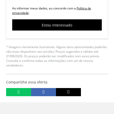
Ao informar meus dados, eu concordo com a
Política de
privacidade
.
Estou interessado
* Imagens meramente ilustrativas. Alguns itens apresentados poderão
não estar disponíveis nas versões. Preços sugeridos e válidos até
31/08/2026. Os preços poderão ser modificados sem aviso prévio.
Consulte e confirme todas as informações com um de nossos
vendedores.
Compartilhe essa oferta: